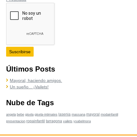
Últimos Posts
Mayoral, haciendo amigos.
Un sueño... ¡Vailets!
Nube de Tags
lasenia
mayoral
angela
bebe
gisela
gisela-intimates
massana
modainfantil
ropainfantil
tarragona
presentacion
vailets
ysabelmora