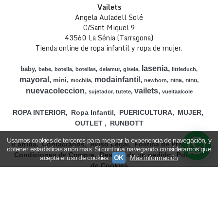
Vailets
Angela Auladell Solé
C/Sant Miquel 9
43560 La Sénia (Tarragona)
Tienda online de ropa infantil y ropa de mujer.
lasenia
baby
bebe
botella
botellas
delamur
gisela
littleduch
mayoral
modainfantil
mini
nina
nino
mochila
newborn
nuevacoleccion
vailets
sujetador
tutete
vueltaalcole
ROPA INTERIOR
Ropa Infantil
PUERICULTURA
MUJER
OUTLET
RUNBOTT
Usamos cookies de terceros para mejorar la experiencia de navegación, y
Ir arriba
Contáctanos
Aviso Legal
Política de Privacidad
obtener estadísticas anónimas. Si continúa navegando consideramos que
Condiciones de Compra
Desistir de un pedido
Políticas
acepta el uso de cookies.
OK
Más información
de Cookies
Sant Miquel 9 - 43560 La Sénia, Tarragona - (España) |
angelaauladell@live.com |
|
Tiempo de Entrega:
613524839
48/72h
(*) Precios con Impuestos incluidos