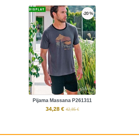
-20 %
Pijama Massana P261311
34,28 €
42,85 €