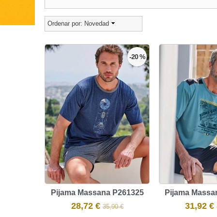
Ordenar por:
Novedad
-20 %
Pijama Massana P261325
Pijama Massa
28,72 €
31,92 €
35,90 €