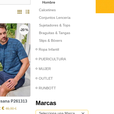
Hombre
Calcetines
Conjuntos Lencería
Sujetadores & Tops
-20 %
Braguitas & Tangas
Slips & Bóxers
Ropa Infantil
PUERICULTURA
MUJER
OUTLET
RUNBOTT
ssana P261313
Marcas
2 €
46,90 €