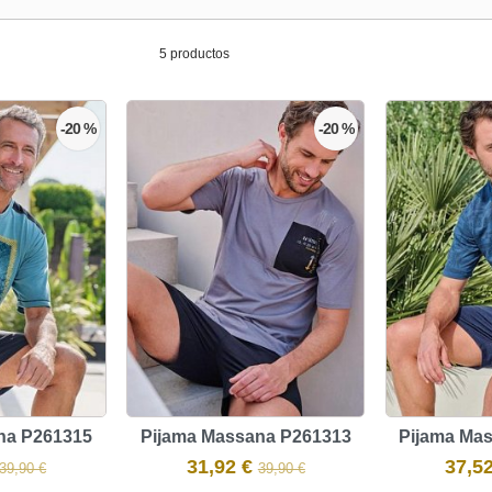
5 productos
-20 %
-20 %
na P261315
Pijama Massana P261313
Pijama Ma
31,92 €
37,5
39,90 €
39,90 €