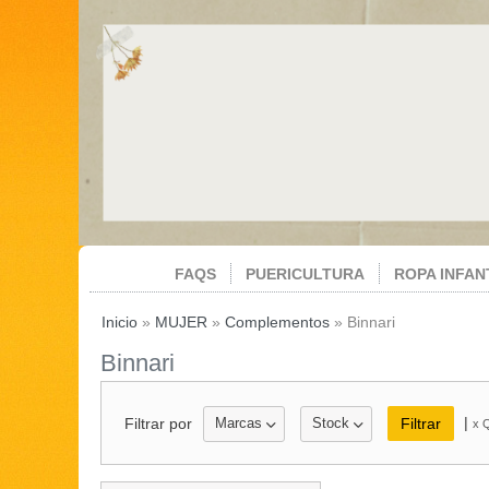
FAQS
PUERICULTURA
ROPA INFAN
Inicio
»
MUJER
»
Complementos
»
Binnari
Binnari
|
Filtrar por
Marcas
Stock
x Q