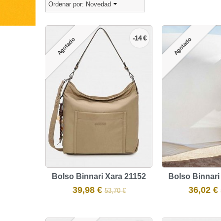
Ordenar por:
Novedad
-14 €
Agotado
Agotado
Bolso Binnari Xara 21152
Bolso Binnari
39,98 €
36,02 €
53,70 €