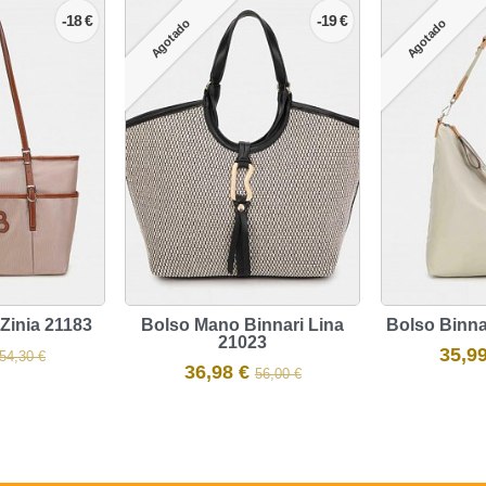
-18 €
-19 €
Agotado
Agotado
Zinia 21183
Bolso Mano Binnari Lina
Bolso Binna
21023
35,9
54,30 €
36,98 €
56,00 €