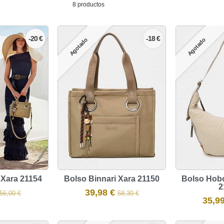
8 productos
-20 €
-18 €
Agotado
Agotado
 Xara 21154
Bolso Binnari Xara 21150
Bolso Hobo
2
39,98 €
56,00 €
58,30 €
35,9