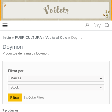
0
Inicio
»
PUERICULTURA
»
Vuelta al Cole
»
Doymon
Doymon
Productos de la marca Doymon.
Filtrar por
Marcas
Stock
|
x Quitar Filtros
7 productos