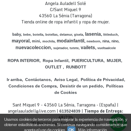
Angela Auladell Solé
C/Sant Miquel 9
43560 La Sénia (Tarragona)
Tienda online de ropa infantil y ropa de mujer.
lasenia
baby
bebe
botella
botellas
delamur
gisela
littleduch
mayoral
modainfantil
mini
nina
nino
mochila
newborn
nuevacoleccion
vailets
sujetador
tutete
vueltaalcole
ROPA INTERIOR
Ropa Infantil
PUERICULTURA
MUJER
OUTLET
RUNBOTT
Ir arriba
Contáctanos
Aviso Legal
Política de Privacidad
Condiciones de Compra
Desistir de un pedido
Políticas
de Cookies
Sant Miquel 9 - 43560 La Sénia, Tarragona - (España) |
angelaauladell@live.com |
|
Tiempo de Entrega:
613524839
48/72h
Usamos cookies de terceros para mejorar la experiencia de navegación, y
(*) Precios con Impuestos incluidos
obtener estadísticas anónimas. Si continúa navegando consideramos que
acepta el uso de cookies.
OK
Más información