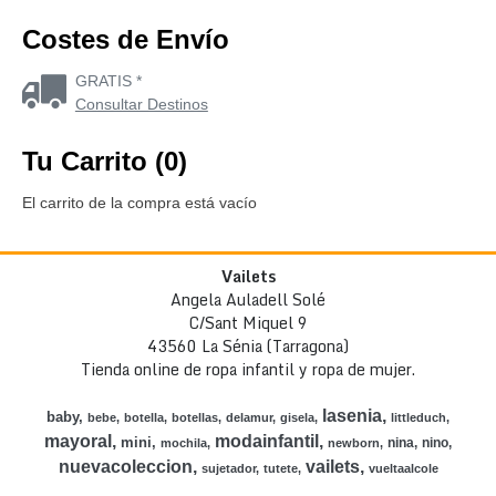
Costes de Envío
GRATIS *
Consultar Destinos
Tu Carrito (0)
El carrito de la compra está vacío
Vailets
Angela Auladell Solé
C/Sant Miquel 9
43560 La Sénia (Tarragona)
Tienda online de ropa infantil y ropa de mujer.
lasenia
baby
bebe
botella
botellas
delamur
gisela
littleduch
mayoral
modainfantil
mini
nina
nino
mochila
newborn
nuevacoleccion
vailets
sujetador
tutete
vueltaalcole