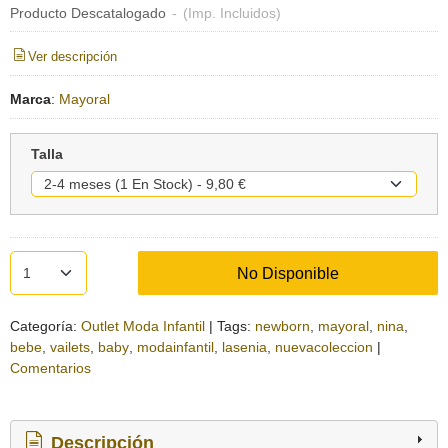
Producto Descatalogado
-
(Imp. Incluidos)
Ver descripción
Marca
:
Mayoral
Talla
No Disponible
Categoría:
Outlet Moda Infantil
|
Tags:
newborn
mayoral
nina
bebe
vailets
baby
modainfantil
lasenia
nuevacoleccion
|
Comentarios
Descripción