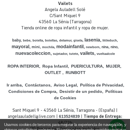
Vailets
Angela Auladell Solé
C/Sant Miquel 9
43560 La Sénia (Tarragona)
Tienda online de ropa infantil y ropa de mujer.
lasenia
baby
bebe
botella
botellas
delamur
gisela
littleduch
mayoral
modainfantil
mini
nina
nino
mochila
newborn
nuevacoleccion
vailets
sujetador
tutete
vueltaalcole
ROPA INTERIOR
Ropa Infantil
PUERICULTURA
MUJER
OUTLET
RUNBOTT
Ir arriba
Contáctanos
Aviso Legal
Política de Privacidad
Condiciones de Compra
Desistir de un pedido
Políticas
de Cookies
Sant Miquel 9 - 43560 La Sénia, Tarragona - (España) |
angelaauladell@live.com |
|
Tiempo de Entrega:
613524839
48/72h
Usamos cookies de terceros para mejorar la experiencia de navegación, y
(*) Precios con Impuestos incluidos
obtener estadísticas anónimas. Si continúa navegando consideramos que