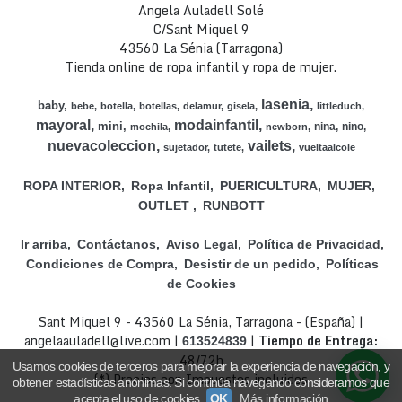
Angela Auladell Solé
C/Sant Miquel 9
43560 La Sénia (Tarragona)
Tienda online de ropa infantil y ropa de mujer.
lasenia
baby
bebe
botella
botellas
delamur
gisela
littleduch
mayoral
modainfantil
mini
nina
nino
mochila
newborn
nuevacoleccion
vailets
sujetador
tutete
vueltaalcole
ROPA INTERIOR
Ropa Infantil
PUERICULTURA
MUJER
OUTLET
RUNBOTT
Ir arriba
Contáctanos
Aviso Legal
Política de Privacidad
Condiciones de Compra
Desistir de un pedido
Políticas
de Cookies
Sant Miquel 9 - 43560 La Sénia, Tarragona - (España) |
angelaauladell@live.com |
|
Tiempo de Entrega:
613524839
48/72h
Usamos cookies de terceros para mejorar la experiencia de navegación, y
(*) Precios con Impuestos incluidos
obtener estadísticas anónimas. Si continúa navegando consideramos que
acepta el uso de cookies.
OK
Más información