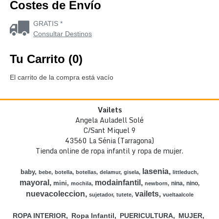
Costes de Envío
GRATIS *
Consultar Destinos
Tu Carrito (0)
El carrito de la compra está vacío
Vailets
Angela Auladell Solé
C/Sant Miquel 9
43560 La Sénia (Tarragona)
Tienda online de ropa infantil y ropa de mujer.
lasenia
baby
bebe
botella
botellas
delamur
gisela
littleduch
mayoral
modainfantil
mini
nina
nino
mochila
newborn
nuevacoleccion
vailets
sujetador
tutete
vueltaalcole
ROPA INTERIOR
Ropa Infantil
PUERICULTURA
MUJER