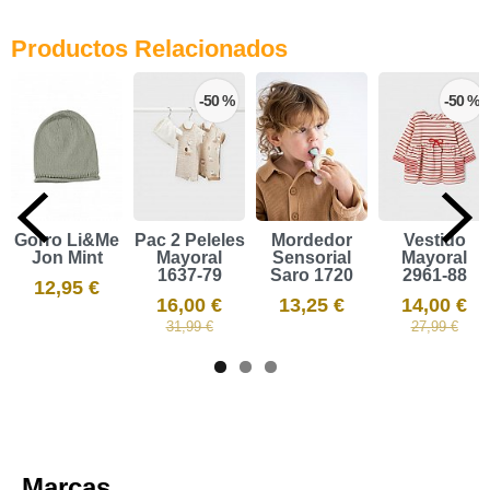
Productos Relacionados
-50 %
-50 %
Gorro Li&Me
Pac 2 Peleles
Mordedor
Vestido
Jon Mint
Mayoral
Sensorial
Mayoral
1637-79
Saro 1720
2961-88
12,95 €
16,00 €
13,25 €
14,00 €
31,99 €
27,99 €
Marcas