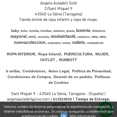
Angela Auladell Solé
C/Sant Miquel 9
43560 La Sénia (Tarragona)
Tienda online de ropa infantil y ropa de mujer.
lasenia
baby
bebe
botella
botellas
delamur
gisela
littleduch
mayoral
modainfantil
mini
nina
nino
mochila
newborn
nuevacoleccion
vailets
sujetador
tutete
vueltaalcole
ROPA INTERIOR
Ropa Infantil
PUERICULTURA
MUJER
OUTLET
RUNBOTT
Ir arriba
Contáctanos
Aviso Legal
Política de Privacidad
Condiciones de Compra
Desistir de un pedido
Políticas
de Cookies
Sant Miquel 9 - 43560 La Sénia, Tarragona - (España) |
angelaauladell@live.com |
|
Tiempo de Entrega:
613524839
48/72h
Usamos cookies de terceros para mejorar la experiencia de navegación, y
(*) Precios con Impuestos incluidos
obtener estadísticas anónimas. Si continúa navegando consideramos que
acepta el uso de cookies.
OK
Más información