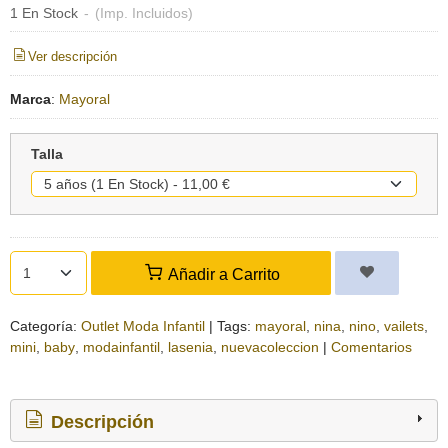
1 En Stock
-
(Imp. Incluidos)
Ver descripción
Marca
:
Mayoral
Talla
Añadir a Carrito
Categoría:
Outlet Moda Infantil
|
Tags:
mayoral
nina
nino
vailets
mini
baby
modainfantil
lasenia
nuevacoleccion
|
Comentarios
Descripción