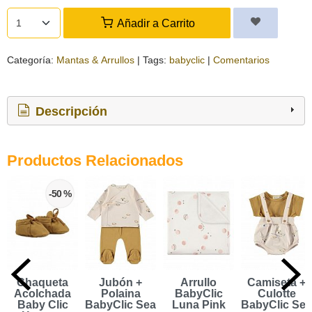
Añadir a Carrito
Categoría:
Mantas & Arrullos
|
Tags:
babyclic
|
Comentarios
Descripción
Productos Relacionados
-50 %
Chaqueta
Jubón +
Arrullo
Camiseta +
Acolchada
Polaina
BabyClic
Culotte
Baby Clic
BabyClic Sea
Luna Pink
BabyClic Sea