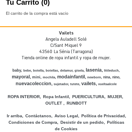
Tu Carrito (0)
El carrito de la compra está vacío
Vailets
Angela Auladell Solé
C/Sant Miquel 9
43560 La Sénia (Tarragona)
Tienda online de ropa infantil y ropa de mujer.
lasenia
baby
bebe
botella
botellas
delamur
gisela
littleduch
mayoral
modainfantil
mini
nina
nino
mochila
newborn
nuevacoleccion
vailets
sujetador
tutete
vueltaalcole
ROPA INTERIOR
Ropa Infantil
PUERICULTURA
MUJER
OUTLET
RUNBOTT
Ir arriba
Contáctanos
Aviso Legal
Política de Privacidad
Condiciones de Compra
Desistir de un pedido
Políticas
de Cookies