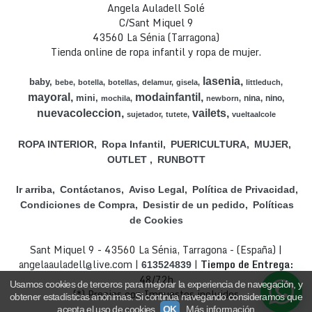
Angela Auladell Solé
C/Sant Miquel 9
43560 La Sénia (Tarragona)
Tienda online de ropa infantil y ropa de mujer.
lasenia
baby
bebe
botella
botellas
delamur
gisela
littleduch
mayoral
modainfantil
mini
nina
nino
mochila
newborn
nuevacoleccion
vailets
sujetador
tutete
vueltaalcole
ROPA INTERIOR
Ropa Infantil
PUERICULTURA
MUJER
OUTLET
RUNBOTT
Ir arriba
Contáctanos
Aviso Legal
Política de Privacidad
Condiciones de Compra
Desistir de un pedido
Políticas
de Cookies
Sant Miquel 9 - 43560 La Sénia, Tarragona - (España) |
angelaauladell@live.com |
|
Tiempo de Entrega:
613524839
48/72h
Usamos cookies de terceros para mejorar la experiencia de navegación, y
(*) Precios con Impuestos incluidos
obtener estadísticas anónimas. Si continúa navegando consideramos que
acepta el uso de cookies.
OK
Más información