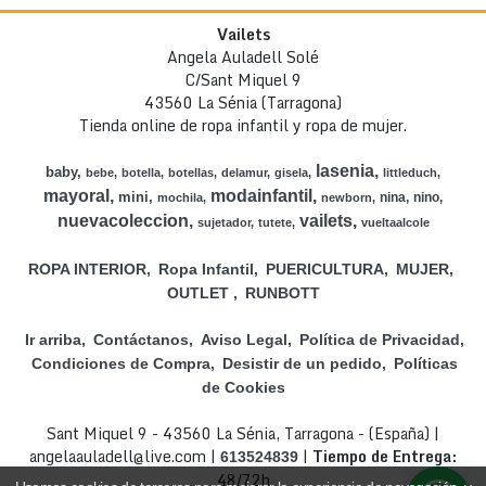
Vailets
Angela Auladell Solé
C/Sant Miquel 9
43560 La Sénia (Tarragona)
Tienda online de ropa infantil y ropa de mujer.
lasenia
baby
bebe
botella
botellas
delamur
gisela
littleduch
mayoral
modainfantil
mini
nina
nino
mochila
newborn
nuevacoleccion
vailets
sujetador
tutete
vueltaalcole
ROPA INTERIOR
Ropa Infantil
PUERICULTURA
MUJER
OUTLET
RUNBOTT
Ir arriba
Contáctanos
Aviso Legal
Política de Privacidad
Condiciones de Compra
Desistir de un pedido
Políticas
de Cookies
Sant Miquel 9 - 43560 La Sénia, Tarragona - (España) |
angelaauladell@live.com |
|
Tiempo de Entrega:
613524839
48/72h