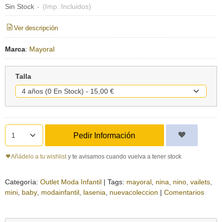
Sin Stock
-
(Imp. Incluidos)
Ver descripción
Marca
:
Mayoral
Talla
Pedir Información
Añádelo a tu wishlist
y te avisamos cuando vuelva a tener stock
Categoría:
Outlet Moda Infantil
|
Tags:
mayoral
nina
nino
vailets
mini
baby
modainfantil
lasenia
nuevacoleccion
|
Comentarios