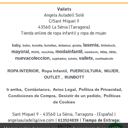
Vailets
Angela Auladell Solé
C/Sant Miquel 9
43560 La Sénia (Tarragona)
Tienda online de ropa infantil y ropa de mujer.
lasenia
baby
bebe
botella
botellas
delamur
gisela
littleduch
mayoral
modainfantil
mini
nina
nino
mochila
newborn
nuevacoleccion
vailets
sujetador
tutete
vueltaalcole
ROPA INTERIOR
Ropa Infantil
PUERICULTURA
MUJER
OUTLET
RUNBOTT
Ir arriba
Contáctanos
Aviso Legal
Política de Privacidad
Condiciones de Compra
Desistir de un pedido
Políticas
de Cookies
Sant Miquel 9 - 43560 La Sénia, Tarragona - (España) |
angelaauladell@live.com |
|
Tiempo de Entrega:
613524839
48/72h