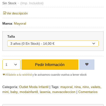
Sin Stock
-
(Imp. Incluidos)
Ver descripción
Marca
:
Mayoral
Talla
Pedir Información
Añádelo a tu wishlist
y te avisamos cuando vuelva a tener stock
Categoría:
Outlet Moda Infantil
|
Tags:
mayoral
nina
nino
vailets
mini
baby
modainfantil
lasenia
nuevacoleccion
|
Comentarios