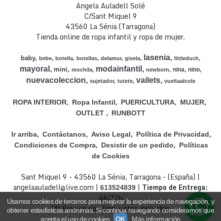
Angela Auladell Solé
C/Sant Miquel 9
43560 La Sénia (Tarragona)
Tienda online de ropa infantil y ropa de mujer.
lasenia
baby
bebe
botella
botellas
delamur
gisela
littleduch
mayoral
modainfantil
mini
nina
nino
mochila
newborn
nuevacoleccion
vailets
sujetador
tutete
vueltaalcole
ROPA INTERIOR
Ropa Infantil
PUERICULTURA
MUJER
OUTLET
RUNBOTT
Ir arriba
Contáctanos
Aviso Legal
Política de Privacidad
Condiciones de Compra
Desistir de un pedido
Políticas
de Cookies
Sant Miquel 9 - 43560 La Sénia, Tarragona - (España) |
angelaauladell@live.com |
|
Tiempo de Entrega:
613524839
48/72h
Usamos cookies de terceros para mejorar la experiencia de navegación, y
(*) Precios con Impuestos incluidos
obtener estadísticas anónimas. Si continúa navegando consideramos que
acepta el uso de cookies.
OK
Más información