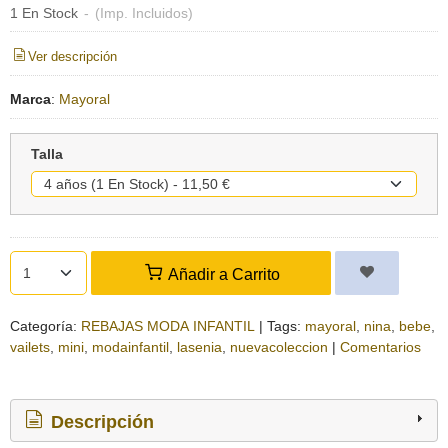
1 En Stock
-
(Imp. Incluidos)
Ver descripción
Marca
:
Mayoral
Talla
Añadir a Carrito
Categoría:
REBAJAS MODA INFANTIL
|
Tags:
mayoral
nina
bebe
vailets
mini
modainfantil
lasenia
nuevacoleccion
|
Comentarios
Descripción