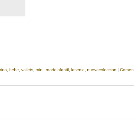
nina
bebe
vailets
mini
modainfantil
lasenia
nuevacoleccion
|
Coment