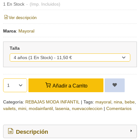
1 En Stock
-
(Imp. Incluidos)
Ver descripción
Marca
:
Mayoral
Talla
Añadir a Carrito
Categoría:
REBAJAS MODA INFANTIL
|
Tags:
mayoral
nina
bebe
vailets
mini
modainfantil
lasenia
nuevacoleccion
|
Comentarios
Descripción