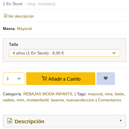
1 En Stock
-
(Imp. Incluidos)
Ver descripción
Marca
:
Mayoral
Talla
Añadir a Carrito
Categoría:
REBAJAS MODA INFANTIL
|
Tags:
mayoral
nina
bebe
vailets
mini
modainfantil
lasenia
nuevacoleccion
|
Comentarios
Descripción