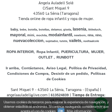
Angela Auladell Solé
C/Sant Miquel 9
43560 La Sénia (Tarragona)
Tienda online de ropa infantil y ropa de mujer.
lasenia
baby
bebe
botella
botellas
delamur
gisela
littleduch
mayoral
modainfantil
mini
nina
nino
mochila
newborn
nuevacoleccion
vailets
sujetador
tutete
vueltaalcole
ROPA INTERIOR
Ropa Infantil
PUERICULTURA
MUJER
OUTLET
RUNBOTT
Ir arriba
Contáctanos
Aviso Legal
Política de Privacidad
Condiciones de Compra
Desistir de un pedido
Políticas
de Cookies
Sant Miquel 9 - 43560 La Sénia, Tarragona - (España) |
angelaauladell@live.com |
|
Tiempo de Entrega:
613524839
48/72h
Usamos cookies de terceros para mejorar la experiencia de navegación, y
(*) Precios con Impuestos incluidos
obtener estadísticas anónimas. Si continúa navegando consideramos que
acepta el uso de cookies.
OK
Más información