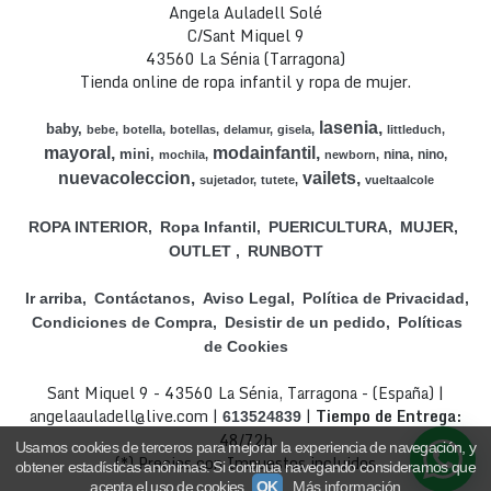
Angela Auladell Solé
C/Sant Miquel 9
43560 La Sénia (Tarragona)
Tienda online de ropa infantil y ropa de mujer.
lasenia
baby
bebe
botella
botellas
delamur
gisela
littleduch
mayoral
modainfantil
mini
nina
nino
mochila
newborn
nuevacoleccion
vailets
sujetador
tutete
vueltaalcole
ROPA INTERIOR
Ropa Infantil
PUERICULTURA
MUJER
OUTLET
RUNBOTT
Ir arriba
Contáctanos
Aviso Legal
Política de Privacidad
Condiciones de Compra
Desistir de un pedido
Políticas
de Cookies
Sant Miquel 9 - 43560 La Sénia, Tarragona - (España) |
angelaauladell@live.com |
|
Tiempo de Entrega:
613524839
48/72h
Usamos cookies de terceros para mejorar la experiencia de navegación, y
(*) Precios con Impuestos incluidos
obtener estadísticas anónimas. Si continúa navegando consideramos que
acepta el uso de cookies.
OK
Más información