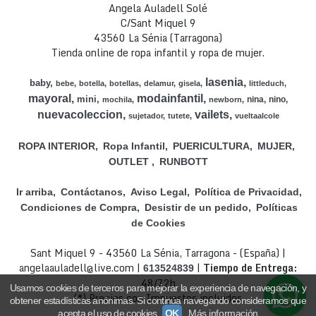
Angela Auladell Solé
C/Sant Miquel 9
43560 La Sénia (Tarragona)
Tienda online de ropa infantil y ropa de mujer.
lasenia
baby
bebe
botella
botellas
delamur
gisela
littleduch
mayoral
modainfantil
mini
nina
nino
mochila
newborn
nuevacoleccion
vailets
sujetador
tutete
vueltaalcole
ROPA INTERIOR
Ropa Infantil
PUERICULTURA
MUJER
OUTLET
RUNBOTT
Ir arriba
Contáctanos
Aviso Legal
Política de Privacidad
Condiciones de Compra
Desistir de un pedido
Políticas
de Cookies
Sant Miquel 9 - 43560 La Sénia, Tarragona - (España) |
angelaauladell@live.com |
|
Tiempo de Entrega:
613524839
48/72h
Usamos cookies de terceros para mejorar la experiencia de navegación, y
(*) Precios con Impuestos incluidos
obtener estadísticas anónimas. Si continúa navegando consideramos que
acepta el uso de cookies.
OK
Más información