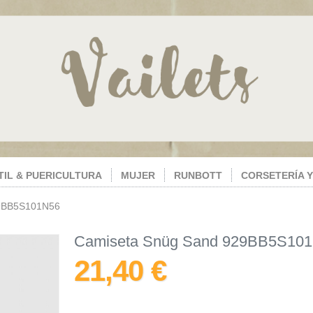
TIL & PUERICULTURA
MUJER
RUNBOTT
CORSETERÍA Y
29BB5S101N56
Camiseta Snüg ​Sand 929BB5S10
21,40 €