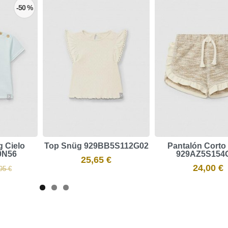
-50 %
 ​Cielo
Top Snüg ​929BB5S112G02
Pantalón Corto
0N56
929AZ5S154
25,65 €
24,00 €
95 €