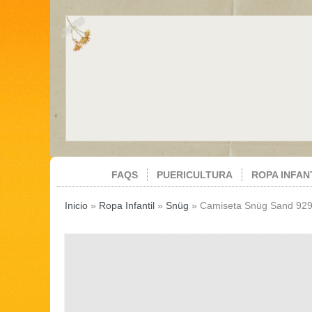
FAQS
PUERICULTURA
ROPA INFAN
Inicio
»
Ropa Infantil
»
Snüg
»
Camiseta Snüg ​Sand 9