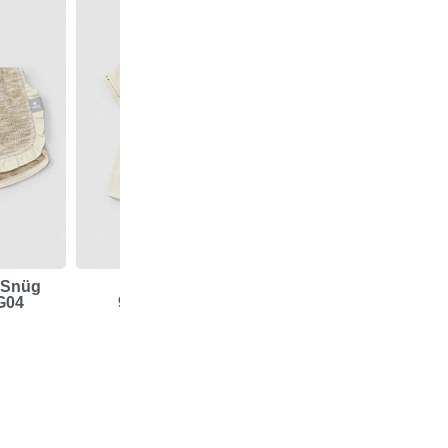
 Snüg
Vestido Snüg
Camisa Snü
G04
929AP5S141R47
929BC5S143R
36,50 €
28,35 €