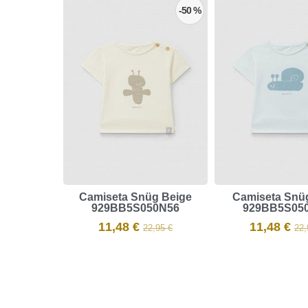
-50 %
Camiseta Snüg ​Beige
Camiseta Snüg
929BB5S050N56
929BB5S05
11,48 €
11,48 €
22,95 €
22,