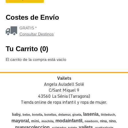
Costes de Envío
GRATIS *
Consultar Destinos
Tu Carrito (0)
El carrito de la compra está vacío
Vailets
Angela Auladell Solé
C/Sant Miquel 9
43560 La Sénia (Tarragona)
Tienda online de ropa infantil y ropa de mujer.
lasenia
baby
bebe
botella
botellas
delamur
gisela
littleduch
mayoral
modainfantil
mini
nina
nino
mochila
newborn
nuevacoleccion
vailets
sujetador
tutete
vueltaalcole