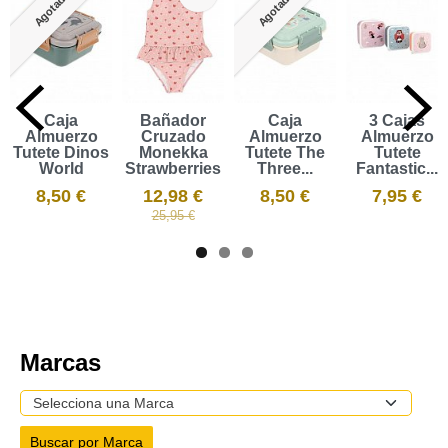
Agotado
Agotado
Caja
Bañador
Caja
3 Cajas
Almuerzo
Cruzado
Almuerzo
Almuerzo
Tutete Dinos
Monekka
Tutete The
Tutete
World
Strawberries
Three...
Fantastic...
8,50 €
12,98 €
8,50 €
7,95 €
25,95 €
Marcas