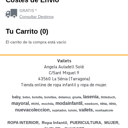
GRATIS *
Consultar Destinos
Tu Carrito (0)
El carrito de la compra está vacío
Vailets
Angela Auladell Solé
C/Sant Miquel 9
43560 La Sénia (Tarragona)
Tienda online de ropa infantil y ropa de mujer.
lasenia
baby
bebe
botella
botellas
delamur
gisela
littleduch
mayoral
modainfantil
mini
nina
nino
mochila
newborn
nuevacoleccion
vailets
sujetador
tutete
vueltaalcole
ROPA INTERIOR
Ropa Infantil
PUERICULTURA
MUJER