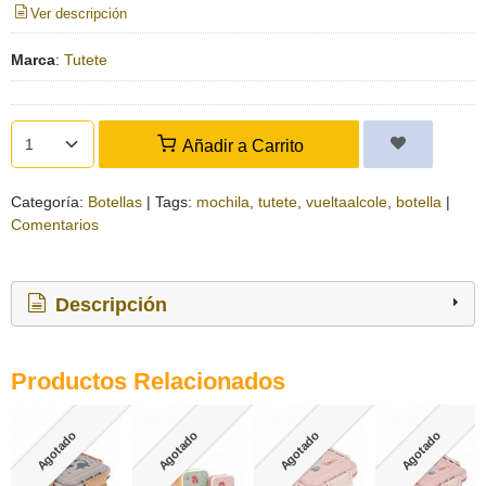
Ver descripción
Marca
:
Tutete
Añadir a Carrito
Categoría:
Botellas
|
Tags:
mochila
tutete
vueltaalcole
botella
|
Comentarios
Descripción
Productos Relacionados
Agotado
Agotado
Agotado
Agotado