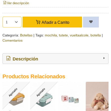
Ver descripción
Añadir a Carrito
Categoría:
Botellas
|
Tags:
mochila
tutete
vueltaalcole
botella
|
Comentarios
Descripción
Productos Relacionados
Agotado
Agotado