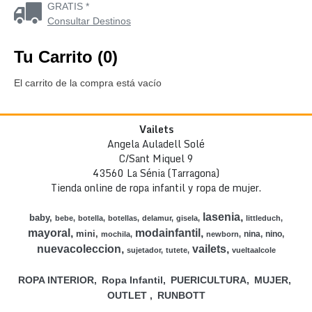
GRATIS *
Consultar Destinos
Tu Carrito (0)
El carrito de la compra está vacío
Vailets
Angela Auladell Solé
C/Sant Miquel 9
43560 La Sénia (Tarragona)
Tienda online de ropa infantil y ropa de mujer.
lasenia
baby
bebe
botella
botellas
delamur
gisela
littleduch
mayoral
modainfantil
mini
nina
nino
mochila
newborn
nuevacoleccion
vailets
sujetador
tutete
vueltaalcole
ROPA INTERIOR
Ropa Infantil
PUERICULTURA
MUJER
OUTLET
RUNBOTT