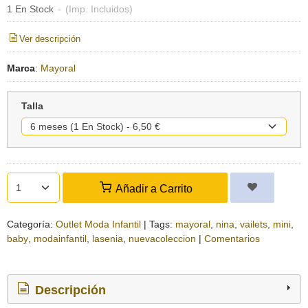
1 En Stock
-
(Imp. Incluidos)
Ver descripción
Marca
:
Mayoral
Talla
Añadir a Carrito
Categoría:
Outlet Moda Infantil
|
Tags:
mayoral
nina
vailets
mini
baby
modainfantil
lasenia
nuevacoleccion
|
Comentarios
Descripción