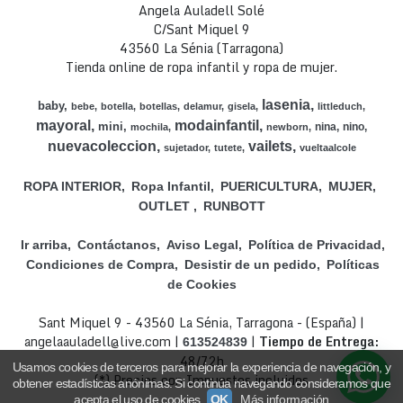
Angela Auladell Solé
C/Sant Miquel 9
43560 La Sénia (Tarragona)
Tienda online de ropa infantil y ropa de mujer.
lasenia
baby
bebe
botella
botellas
delamur
gisela
littleduch
mayoral
modainfantil
mini
nina
nino
mochila
newborn
nuevacoleccion
vailets
sujetador
tutete
vueltaalcole
ROPA INTERIOR
Ropa Infantil
PUERICULTURA
MUJER
OUTLET
RUNBOTT
Ir arriba
Contáctanos
Aviso Legal
Política de Privacidad
Condiciones de Compra
Desistir de un pedido
Políticas
de Cookies
Sant Miquel 9 - 43560 La Sénia, Tarragona - (España) |
angelaauladell@live.com |
|
Tiempo de Entrega:
613524839
48/72h
Usamos cookies de terceros para mejorar la experiencia de navegación, y
(*) Precios con Impuestos incluidos
obtener estadísticas anónimas. Si continúa navegando consideramos que
acepta el uso de cookies.
OK
Más información