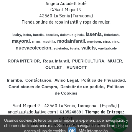
Angela Auladell Solé
C/Sant Miquel 9
43560 La Sénia (Tarragona)
Tienda online de ropa infantil y ropa de mujer.
lasenia
baby
bebe
botella
botellas
delamur
gisela
littleduch
mayoral
modainfantil
mini
nina
nino
mochila
newborn
nuevacoleccion
vailets
sujetador
tutete
vueltaalcole
ROPA INTERIOR
Ropa Infantil
PUERICULTURA
MUJER
OUTLET
RUNBOTT
Ir arriba
Contáctanos
Aviso Legal
Política de Privacidad
Condiciones de Compra
Desistir de un pedido
Políticas
de Cookies
Sant Miquel 9 - 43560 La Sénia, Tarragona - (España) |
angelaauladell@live.com |
|
Tiempo de Entrega:
613524839
48/72h
Usamos cookies de terceros para mejorar la experiencia de navegación, y
(*) Precios con Impuestos incluidos
obtener estadísticas anónimas. Si continúa navegando consideramos que
acepta el uso de cookies.
OK
Más información