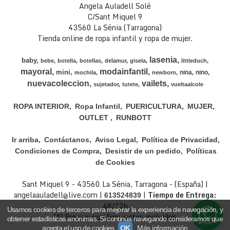
Angela Auladell Solé
C/Sant Miquel 9
43560 La Sénia (Tarragona)
Tienda online de ropa infantil y ropa de mujer.
lasenia
baby
bebe
botella
botellas
delamur
gisela
littleduch
mayoral
modainfantil
mini
nina
nino
mochila
newborn
nuevacoleccion
vailets
sujetador
tutete
vueltaalcole
ROPA INTERIOR
Ropa Infantil
PUERICULTURA
MUJER
OUTLET
RUNBOTT
Ir arriba
Contáctanos
Aviso Legal
Política de Privacidad
Condiciones de Compra
Desistir de un pedido
Políticas
de Cookies
Sant Miquel 9 - 43560 La Sénia, Tarragona - (España) |
angelaauladell@live.com |
|
Tiempo de Entrega:
613524839
48/72h
Usamos cookies de terceros para mejorar la experiencia de navegación, y
(*) Precios con Impuestos incluidos
obtener estadísticas anónimas. Si continúa navegando consideramos que
acepta el uso de cookies.
OK
Más información