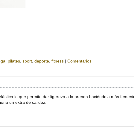
oga
pilates
sport
deporte
fitness
|
Comentarios
 elástica lo que permite dar ligereza a la prenda haciéndola más femen
ciona un extra de calidez.