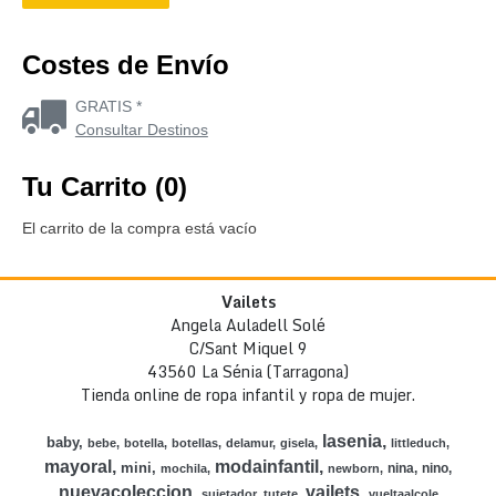
Costes de Envío
GRATIS *
Consultar Destinos
Tu Carrito (0)
El carrito de la compra está vacío
Vailets
Angela Auladell Solé
C/Sant Miquel 9
43560 La Sénia (Tarragona)
Tienda online de ropa infantil y ropa de mujer.
lasenia
baby
bebe
botella
botellas
delamur
gisela
littleduch
mayoral
modainfantil
mini
nina
nino
mochila
newborn
nuevacoleccion
vailets
sujetador
tutete
vueltaalcole