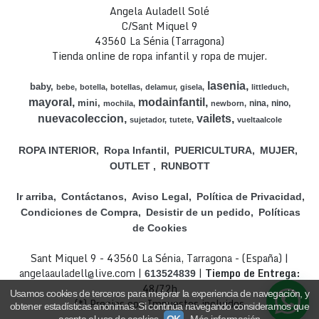
Angela Auladell Solé
C/Sant Miquel 9
43560 La Sénia (Tarragona)
Tienda online de ropa infantil y ropa de mujer.
lasenia
baby
bebe
botella
botellas
delamur
gisela
littleduch
mayoral
modainfantil
mini
nina
nino
mochila
newborn
nuevacoleccion
vailets
sujetador
tutete
vueltaalcole
ROPA INTERIOR
Ropa Infantil
PUERICULTURA
MUJER
OUTLET
RUNBOTT
Ir arriba
Contáctanos
Aviso Legal
Política de Privacidad
Condiciones de Compra
Desistir de un pedido
Políticas
de Cookies
Sant Miquel 9 - 43560 La Sénia, Tarragona - (España) |
angelaauladell@live.com |
|
Tiempo de Entrega:
613524839
48/72h
Usamos cookies de terceros para mejorar la experiencia de navegación, y
(*) Precios con Impuestos incluidos
obtener estadísticas anónimas. Si continúa navegando consideramos que