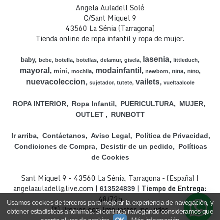
Angela Auladell Solé
C/Sant Miquel 9
43560 La Sénia (Tarragona)
Tienda online de ropa infantil y ropa de mujer.
lasenia
baby
bebe
botella
botellas
delamur
gisela
littleduch
mayoral
modainfantil
mini
nina
nino
mochila
newborn
nuevacoleccion
vailets
sujetador
tutete
vueltaalcole
ROPA INTERIOR
Ropa Infantil
PUERICULTURA
MUJER
OUTLET
RUNBOTT
Ir arriba
Contáctanos
Aviso Legal
Política de Privacidad
Condiciones de Compra
Desistir de un pedido
Políticas
de Cookies
Sant Miquel 9 - 43560 La Sénia, Tarragona - (España) |
angelaauladell@live.com |
|
Tiempo de Entrega:
613524839
48/72h
Usamos cookies de terceros para mejorar la experiencia de navegación, y
(*) Precios con Impuestos incluidos
obtener estadísticas anónimas. Si continúa navegando consideramos que