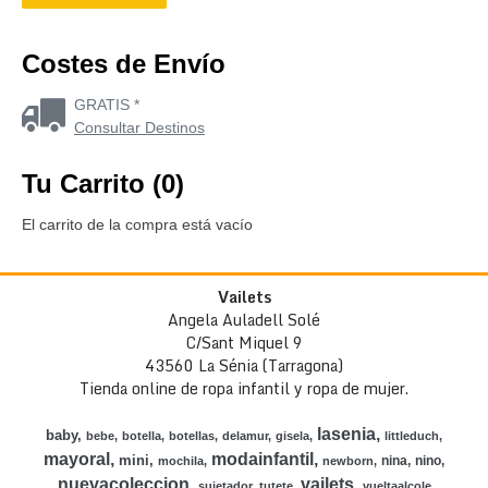
Costes de Envío
GRATIS *
Consultar Destinos
Tu Carrito (0)
El carrito de la compra está vacío
Vailets
Angela Auladell Solé
C/Sant Miquel 9
43560 La Sénia (Tarragona)
Tienda online de ropa infantil y ropa de mujer.
lasenia
baby
bebe
botella
botellas
delamur
gisela
littleduch
mayoral
modainfantil
mini
nina
nino
mochila
newborn
nuevacoleccion
vailets
sujetador
tutete
vueltaalcole