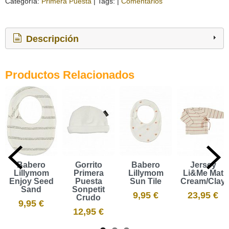
Categoría:
Primera Puesta
|
Tags:
|
Comentarios
Descripción
Productos Relacionados
Babero
Gorrito
Babero
Jersey
Lillymom
Primera
Lillymom
Li&Me Mat
Enjoy Seed
Puesta
Sun Tile
Cream/Clay
Sand
Sonpetit
9,95 €
23,95 €
Crudo
9,95 €
12,95 €