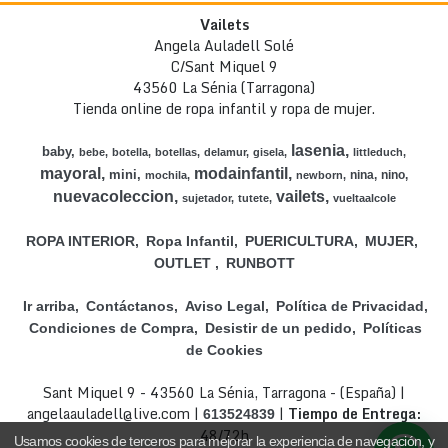
Vailets
Angela Auladell Solé
C/Sant Miquel 9
43560 La Sénia (Tarragona)
Tienda online de ropa infantil y ropa de mujer.
lasenia
baby
bebe
botella
botellas
delamur
gisela
littleduch
mayoral
modainfantil
mini
nina
nino
mochila
newborn
nuevacoleccion
vailets
sujetador
tutete
vueltaalcole
ROPA INTERIOR
Ropa Infantil
PUERICULTURA
MUJER
OUTLET
RUNBOTT
Ir arriba
Contáctanos
Aviso Legal
Política de Privacidad
Condiciones de Compra
Desistir de un pedido
Políticas
de Cookies
Sant Miquel 9 - 43560 La Sénia, Tarragona - (España) |
angelaauladell@live.com |
|
Tiempo de Entrega:
613524839
48/72h
Usamos cookies de terceros para mejorar la experiencia de navegación, y