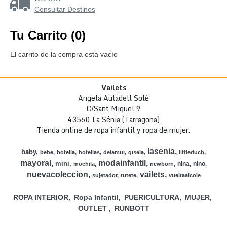
Consultar Destinos
Tu Carrito (0)
El carrito de la compra está vacío
Vailets
Angela Auladell Solé
C/Sant Miquel 9
43560 La Sénia (Tarragona)
Tienda online de ropa infantil y ropa de mujer.
lasenia
baby
bebe
botella
botellas
delamur
gisela
littleduch
mayoral
modainfantil
mini
nina
nino
mochila
newborn
nuevacoleccion
vailets
sujetador
tutete
vueltaalcole
ROPA INTERIOR
Ropa Infantil
PUERICULTURA
MUJER
OUTLET
RUNBOTT