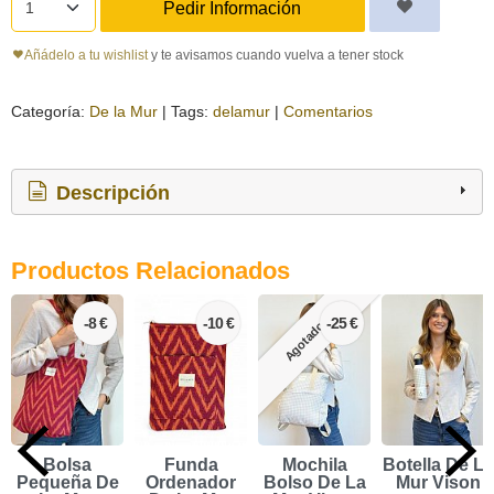
Pedir Información
Añádelo a tu wishlist
y te avisamos cuando vuelva a tener stock
Categoría:
De la Mur
|
Tags:
delamur
|
Comentarios
Descripción
Productos Relacionados
-8 €
-10 €
-25 €
Agotado
Bolsa
Funda
Mochila
Botella De La
Pequeña De
Ordenador
Bolso De La
Mur Vison