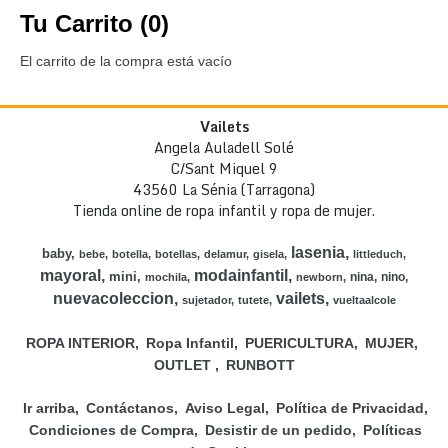
Tu Carrito (0)
El carrito de la compra está vacío
Vailets
Angela Auladell Solé
C/Sant Miquel 9
43560 La Sénia (Tarragona)
Tienda online de ropa infantil y ropa de mujer.
lasenia
baby
bebe
botella
botellas
delamur
gisela
littleduch
mayoral
modainfantil
mini
nina
nino
mochila
newborn
nuevacoleccion
vailets
sujetador
tutete
vueltaalcole
ROPA INTERIOR
Ropa Infantil
PUERICULTURA
MUJER
OUTLET
RUNBOTT
Ir arriba
Contáctanos
Aviso Legal
Política de Privacidad
Condiciones de Compra
Desistir de un pedido
Políticas