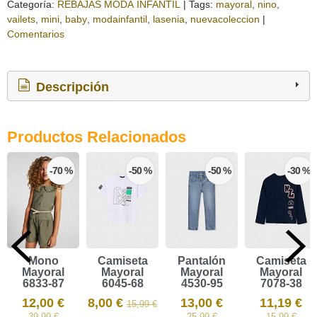
Categoría:
REBAJAS MODA INFANTIL
|
Tags:
mayoral
nino
vailets
mini
baby
modainfantil
lasenia
nuevacoleccion
|
Comentarios
Descripción
Productos Relacionados
-70 %
-50 %
-50 %
-30 %
Mono
Camiseta
Pantalón
Camiseta
Mayoral
Mayoral
Mayoral
Mayoral
6833-87
6045-68
4530-95
7078-38
12,00 €
8,00 €
13,00 €
11,19 €
15,99 €
39,99 €
25,99 €
15,99 €