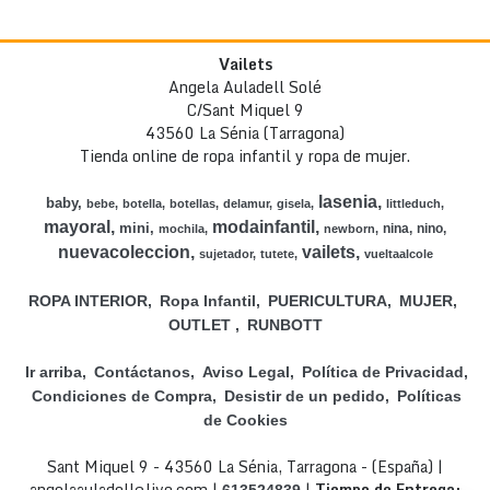
Vailets
Angela Auladell Solé
C/Sant Miquel 9
43560 La Sénia (Tarragona)
Tienda online de ropa infantil y ropa de mujer.
lasenia
baby
bebe
botella
botellas
delamur
gisela
littleduch
mayoral
modainfantil
mini
nina
nino
mochila
newborn
nuevacoleccion
vailets
sujetador
tutete
vueltaalcole
ROPA INTERIOR
Ropa Infantil
PUERICULTURA
MUJER
OUTLET
RUNBOTT
Ir arriba
Contáctanos
Aviso Legal
Política de Privacidad
Condiciones de Compra
Desistir de un pedido
Políticas
de Cookies
Sant Miquel 9 - 43560 La Sénia, Tarragona - (España) |
angelaauladell@live.com |
|
Tiempo de Entrega:
613524839