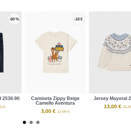
-60 %
-10 €
l 2536-90
Camiseta Zippy Beige
Jersey Mayoral 
Camello Aventura
13,00 €
9 €
25,9
3,00 €
12,99 €