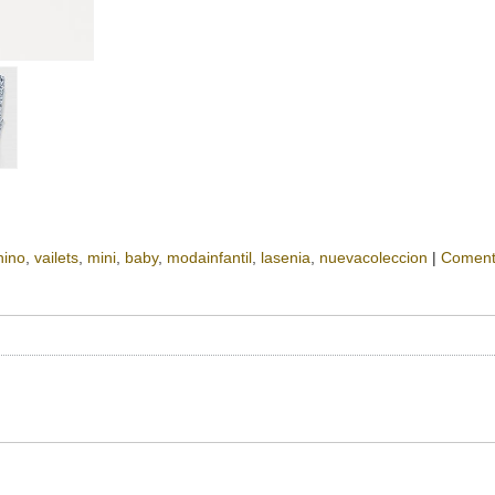
nino
vailets
mini
baby
modainfantil
lasenia
nuevacoleccion
|
Coment