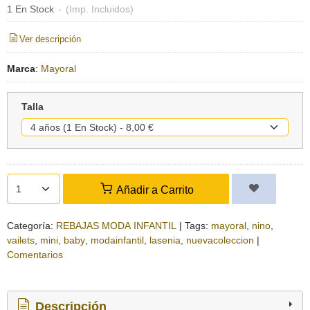
1 En Stock
-
(Imp. Incluidos)
Ver descripción
Marca
:
Mayoral
Talla
Añadir a Carrito
Categoría:
REBAJAS MODA INFANTIL
|
Tags:
mayoral
nino
vailets
mini
baby
modainfantil
lasenia
nuevacoleccion
|
Comentarios
Descripción