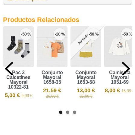
Productos Relacionados
-50 %
-20 %
-50 %
-50 %
Agotado
Pac 3
Conjunto
Conjunto
Camiseta
Calcetines
Mayoral
Mayoral
Mayoral
Mayoral
1658-35
1653-58
1051-69
10322-81
21,59 €
13,00 €
8,00 €
15,99 €
5,00 €
9,99 €
26,99 €
25,99 €