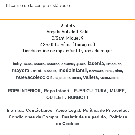
El carrito de la compra está vacío
Vailets
Angela Auladell Solé
C/Sant Miquel 9
43560 La Sénia (Tarragona)
Tienda online de ropa infantil y ropa de mujer.
lasenia
baby
bebe
botella
botellas
delamur
gisela
littleduch
mayoral
modainfantil
mini
nina
nino
mochila
newborn
nuevacoleccion
vailets
sujetador
tutete
vueltaalcole
ROPA INTERIOR
Ropa Infantil
PUERICULTURA
MUJER
OUTLET
RUNBOTT
Ir arriba
Contáctanos
Aviso Legal
Política de Privacidad
Condiciones de Compra
Desistir de un pedido
Políticas
de Cookies