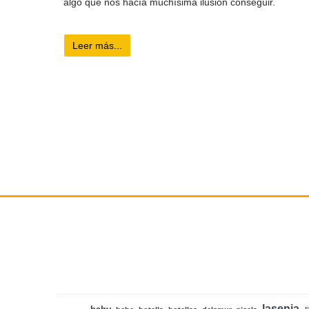
algo que nos hacía muchísima ilusión conseguir.
Leer más...
lasenia