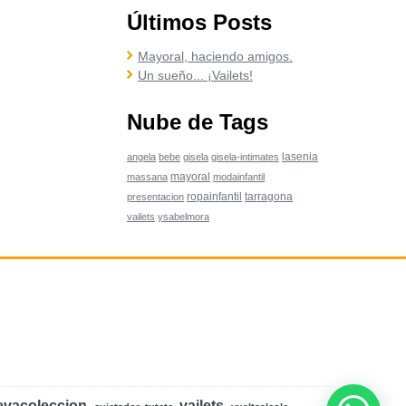
Últimos Posts
Mayoral, haciendo amigos.
Un sueño... ¡Vailets!
Nube de Tags
lasenia
angela
bebe
gisela
gisela-intimates
mayoral
massana
modainfantil
ropainfantil
tarragona
presentacion
vailets
ysabelmora
evacoleccion
vailets