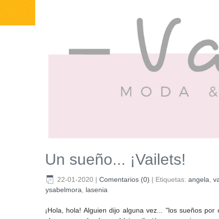
Un sueño... ¡Vailets!
22-01-2020
|
Comentarios (0)
|
Etiquetas:
angela
,
va
ysabelmora
,
lasenia
¡Hola, hola! Alguien dijo alguna vez... "los sueños po