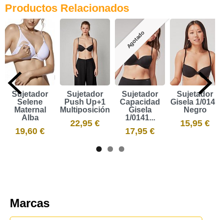
Productos Relacionados
Agotado
Sujetador
Sujetador
Sujetador
Sujetador
Selene
Push Up+1
Capacidad
Gisela 1/0140
Maternal
Multiposición...
Gisela
Negro
Alba
1/0141...
22,95 €
15,95 €
19,60 €
17,95 €
Marcas