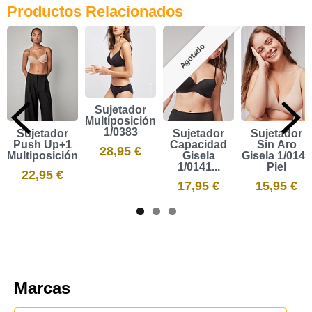
Productos Relacionados
Agotado
Sujetador
Multiposición
1/0383
Sujetador
Sujetador
Sujetador
Push Up+1
Capacidad
Sin Aro
28,95 €
Multiposición...
Gisela
Gisela 1/0142
1/0141...
Piel
22,95 €
17,95 €
15,95 €
Marcas