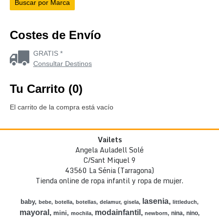
Costes de Envío
GRATIS *
Consultar Destinos
Tu Carrito (0)
El carrito de la compra está vacío
Vailets
Angela Auladell Solé
C/Sant Miquel 9
43560 La Sénia (Tarragona)
Tienda online de ropa infantil y ropa de mujer.
lasenia
baby
bebe
botella
botellas
delamur
gisela
littleduch
mayoral
modainfantil
mini
nina
nino
mochila
newborn