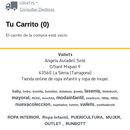
GRATIS *
Consultar Destinos
Tu Carrito (0)
El carrito de la compra está vacío
Vailets
Angela Auladell Solé
C/Sant Miquel 9
43560 La Sénia (Tarragona)
Tienda online de ropa infantil y ropa de mujer.
lasenia
baby
bebe
botella
botellas
delamur
gisela
littleduch
mayoral
modainfantil
mini
nina
nino
mochila
newborn
nuevacoleccion
vailets
sujetador
tutete
vueltaalcole
ROPA INTERIOR
Ropa Infantil
PUERICULTURA
MUJER
OUTLET
RUNBOTT