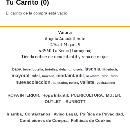
Tu Carrito (0)
El carrito de la compra está vacío
Vailets
Angela Auladell Solé
C/Sant Miquel 9
43560 La Sénia (Tarragona)
Tienda online de ropa infantil y ropa de mujer.
lasenia
baby
bebe
botella
botellas
delamur
gisela
littleduch
mayoral
modainfantil
mini
nina
nino
mochila
newborn
nuevacoleccion
vailets
sujetador
tutete
vueltaalcole
ROPA INTERIOR
Ropa Infantil
PUERICULTURA
MUJER
OUTLET
RUNBOTT
Ir arriba
Contáctanos
Aviso Legal
Política de Privacidad
Condiciones de Compra
Políticas de Cookies