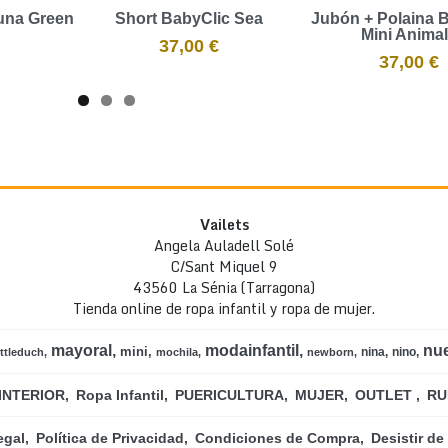
una Green
Short BabyClic Sea
Jubón + Polaina 
Mini Anima
37,00 €
37,00 €
Vailets
Angela Auladell Solé
C/Sant Miquel 9
43560 La Sénia (Tarragona)
Tienda online de ropa infantil y ropa de mujer.
mayoral
modainfantil
nu
mini
nina
nino
ittleduch
mochila
newborn
INTERIOR
Ropa Infantil
PUERICULTURA
MUJER
OUTLET
RU
egal
Política de Privacidad
Condiciones de Compra
Desistir de