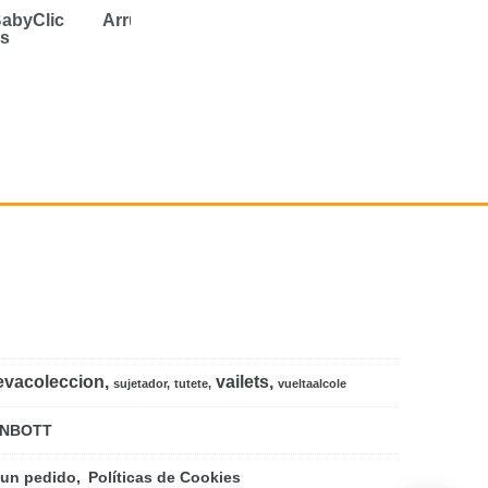
BabyClic
Arrullo BabyClic Guest
Arrullo BabyClic Fi
ls
37,50 €
37,50 €
evacoleccion
vailets
sujetador
tutete
vueltaalcole
NBOTT
 un pedido
Políticas de Cookies