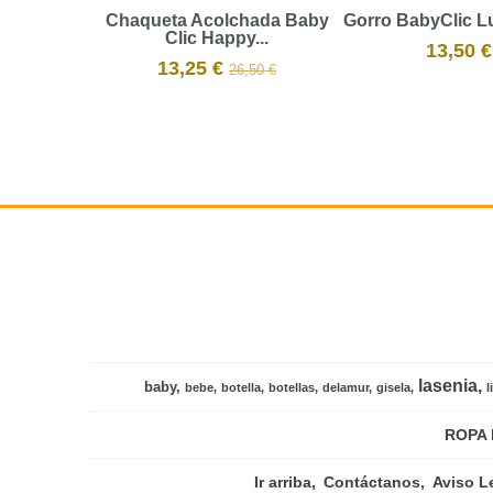
Chaqueta Acolchada Baby
Gorro BabyClic L
Clic Happy...
13,50 €
13,25 €
26,50 €
lasenia
baby
bebe
botella
botellas
delamur
gisela
l
ROPA 
Ir arriba
Contáctanos
Aviso L