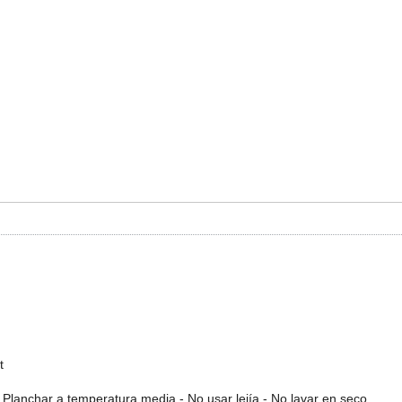
t
Planchar a temperatura media - No usar lejía - No lavar en seco.